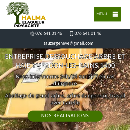
MENU
076 641 01 46
076 641 01 46
sauzergeneve@gmail.com
ENTREPRISE DESSOUCHAGE ARBRE ET
HAIE YVERDON-LES-BAINS 1400
Nous intervenons 24h/24 sur 7j/7 en cas
d'urgence
Abattage de grand arbre, arbre dangereux, travail
avec nacelle
NOS RÉALISATIONS