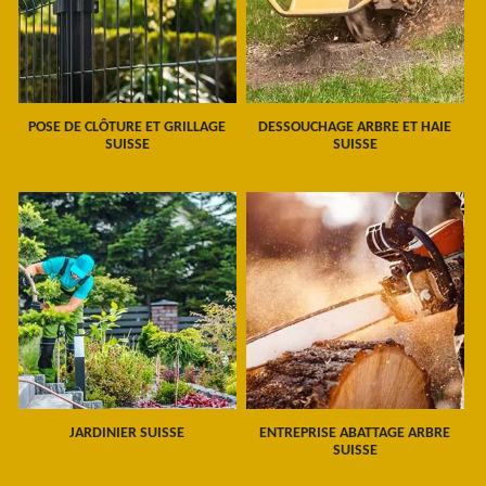
POSE DE CLÔTURE ET GRILLAGE
DESSOUCHAGE ARBRE ET HAIE
SUISSE
SUISSE
JARDINIER SUISSE
ENTREPRISE ABATTAGE ARBRE
SUISSE