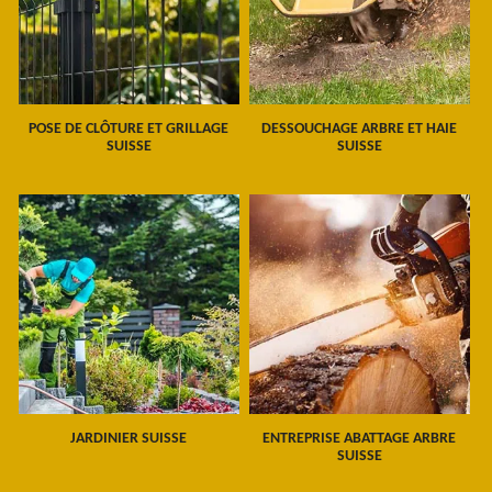
POSE DE CLÔTURE ET GRILLAGE
DESSOUCHAGE ARBRE ET HAIE
SUISSE
SUISSE
JARDINIER SUISSE
ENTREPRISE ABATTAGE ARBRE
SUISSE