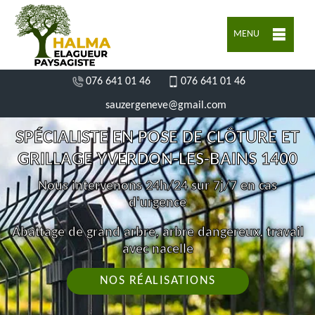
MENU
076 641 01 46
076 641 01 46
sauzergeneve@gmail.com
SPÉCIALISTE EN POSE DE CLÔTURE ET
GRILLAGE YVERDON-LES-BAINS 1400
Nous intervenons 24h/24 sur 7j/7 en cas
d'urgence
Abattage de grand arbre, arbre dangereux, travail
avec nacelle
NOS RÉALISATIONS