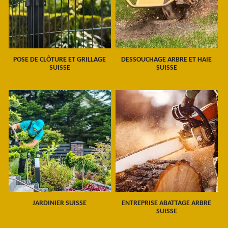
POSE DE CLÔTURE ET GRILLAGE
DESSOUCHAGE ARBRE ET HAIE
SUISSE
SUISSE
JARDINIER SUISSE
ENTREPRISE ABATTAGE ARBRE
SUISSE