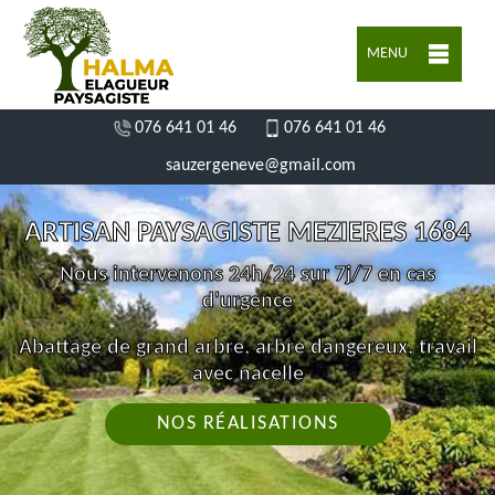
MENU
076 641 01 46
076 641 01 46
sauzergeneve@gmail.com
ARTISAN PAYSAGISTE MEZIERES 1684
Nous intervenons 24h/24 sur 7j/7 en cas
d'urgence
Abattage de grand arbre, arbre dangereux, travail
avec nacelle
NOS RÉALISATIONS