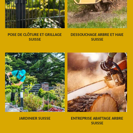
POSE DE CLÔTURE ET GRILLAGE
DESSOUCHAGE ARBRE ET HAIE
SUISSE
SUISSE
JARDINIER SUISSE
ENTREPRISE ABATTAGE ARBRE
SUISSE