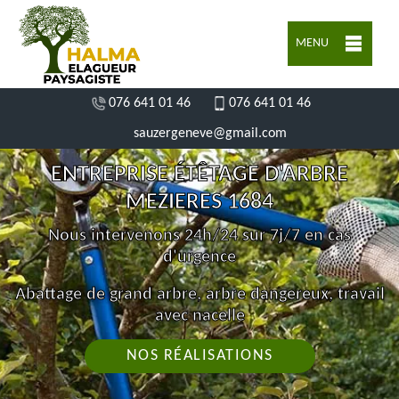
MENU
076 641 01 46
076 641 01 46
sauzergeneve@gmail.com
ENTREPRISE ÉTÊTAGE D'ARBRE
MEZIERES 1684
Nous intervenons 24h/24 sur 7j/7 en cas
d'urgence
Abattage de grand arbre, arbre dangereux, travail
avec nacelle
NOS RÉALISATIONS