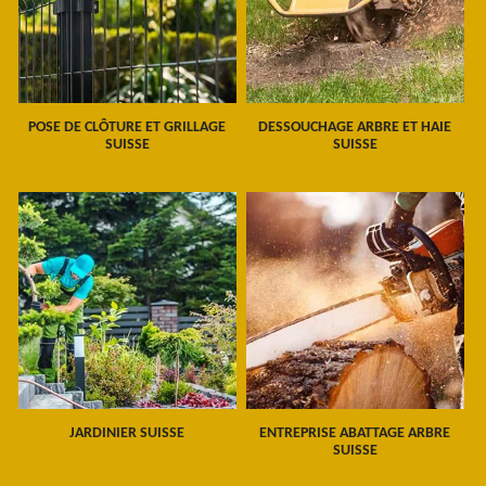
POSE DE CLÔTURE ET GRILLAGE
DESSOUCHAGE ARBRE ET HAIE
SUISSE
SUISSE
JARDINIER SUISSE
ENTREPRISE ABATTAGE ARBRE
SUISSE