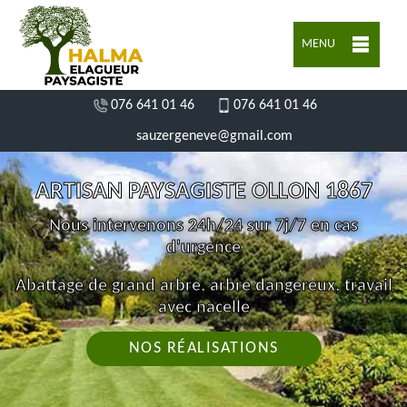
MENU
076 641 01 46
076 641 01 46
sauzergeneve@gmail.com
ARTISAN PAYSAGISTE OLLON 1867
Nous intervenons 24h/24 sur 7j/7 en cas
d'urgence
Abattage de grand arbre, arbre dangereux, travail
avec nacelle
NOS RÉALISATIONS