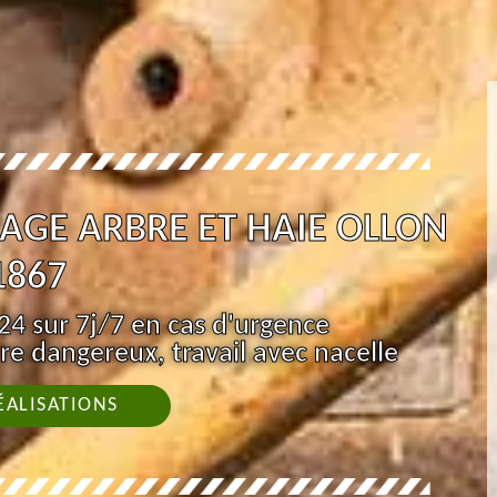
AGE ARBRE ET HAIE OLLON
1867
4 sur 7j/7 en cas d'urgence
re dangereux, travail avec nacelle
ÉALISATIONS