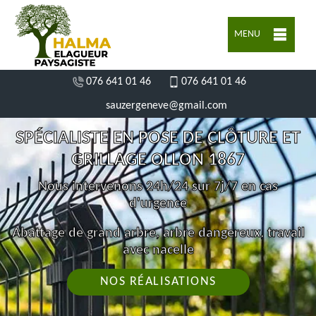
MENU
076 641 01 46
076 641 01 46
sauzergeneve@gmail.com
SPÉCIALISTE EN POSE DE CLÔTURE ET
GRILLAGE OLLON 1867
Nous intervenons 24h/24 sur 7j/7 en cas
d'urgence
Abattage de grand arbre, arbre dangereux, travail
avec nacelle
NOS RÉALISATIONS