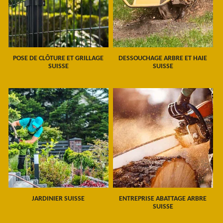
POSE DE CLÔTURE ET GRILLAGE
DESSOUCHAGE ARBRE ET HAIE
SUISSE
SUISSE
JARDINIER SUISSE
ENTREPRISE ABATTAGE ARBRE
SUISSE