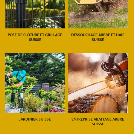
POSE DE CLÔTURE ET GRILLAGE
DESSOUCHAGE ARBRE ET HAIE
SUISSE
SUISSE
JARDINIER SUISSE
ENTREPRISE ABATTAGE ARBRE
SUISSE