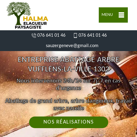
MENU
076 641 01 46
076 641 01 46
sauzergeneve@gmail.com
ENTREPRISE ABATTAGE ARBRE
VUFFLENS-LA-VILLE 1302
Nous intervenons 24h/24 sur 7j/7 en cas
d'urgence
Abattage de grand arbre, arbre dangereux, travail
avec nacelle
NOS RÉALISATIONS