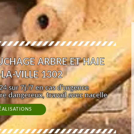
UCHAGE ARBRE ET HAIE
LA-VILLE 1302
4 sur 7j/7 en cas d'urgence
re dangereux, travail avec nacelle
ÉALISATIONS