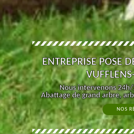
ENTREPRISE POSE D
VUFFLENS-
Nous intervenons 24h/2
Abattage de grand arbre, arb
NOS R