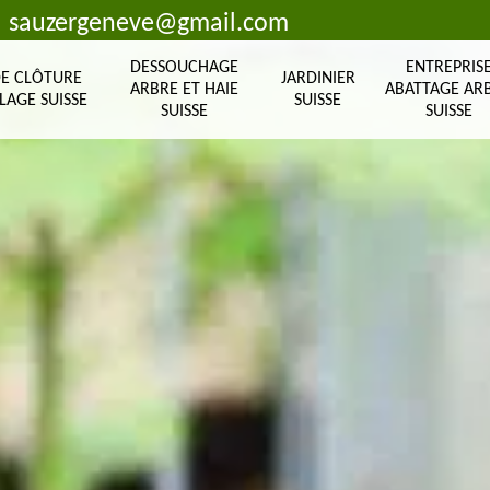
sauzergeneve@gmail.com
DESSOUCHAGE
ENTREPRIS
DE CLÔTURE
JARDINIER
ARBRE ET HAIE
ABATTAGE AR
LAGE SUISSE
SUISSE
SUISSE
SUISSE