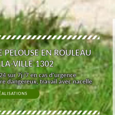
E PELOUSE EN ROULEAU
LA-VILLE 1302
4 sur 7j/7 en cas d'urgence
re dangereux, travail avec nacelle
ÉALISATIONS