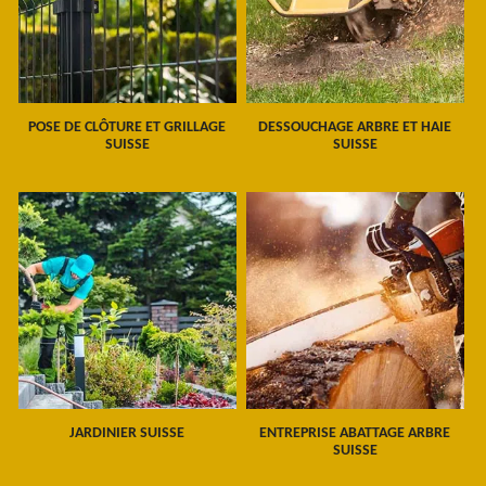
POSE DE CLÔTURE ET GRILLAGE
DESSOUCHAGE ARBRE ET HAIE
SUISSE
SUISSE
JARDINIER SUISSE
ENTREPRISE ABATTAGE ARBRE
SUISSE