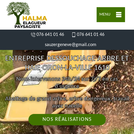
MENU
076 641 01 46
076 641 01 46
sauzergeneve@gmail.com
ENTREPRISE DESSOUCHAGE ARBRE ET
HAIE ORON-LA-VILLE 1610
Nous intervenons 24h/24 sur 7j/7 en cas
d'urgence
Abattage de grand arbre, arbre dangereux, travail
avec nacelle
NOS RÉALISATIONS