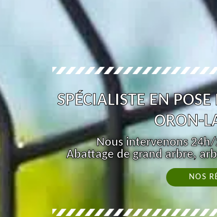
SPÉCIALISTE EN POSE
ORON-LA
Nous intervenons 24h/2
Abattage de grand arbre, arb
NOS R