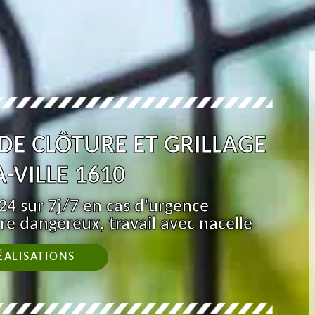
 DE CLÔTURE ET GRILLAGE
-VILLE 1610
4 sur 7j/7 en cas d'urgence
re dangereux, travail avec nacelle
ÉALISATIONS