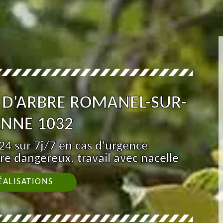
 D'ARBRE ROMANEL-SUR-
NNE 1032
4 sur 7j/7 en cas d'urgence
re dangereux, travail avec nacelle
ÉALISATIONS