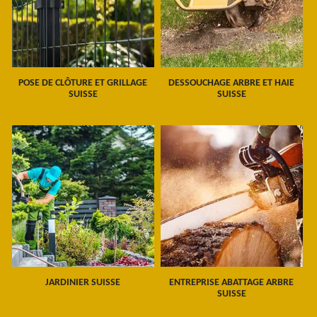
POSE DE CLÔTURE ET GRILLAGE
DESSOUCHAGE ARBRE ET HAIE
SUISSE
SUISSE
JARDINIER SUISSE
ENTREPRISE ABATTAGE ARBRE
SUISSE