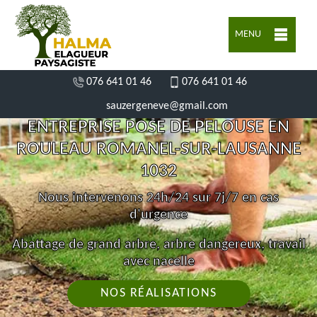
MENU
076 641 01 46
076 641 01 46
sauzergeneve@gmail.com
ENTREPRISE POSE DE PELOUSE EN
ROULEAU ROMANEL-SUR-LAUSANNE
1032
Nous intervenons 24h/24 sur 7j/7 en cas
d'urgence
Abattage de grand arbre, arbre dangereux, travail
avec nacelle
NOS RÉALISATIONS