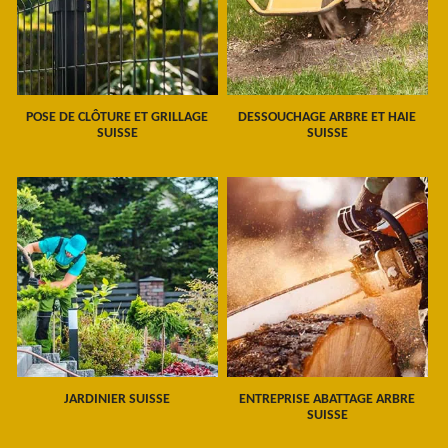
POSE DE CLÔTURE ET GRILLAGE
DESSOUCHAGE ARBRE ET HAIE
SUISSE
SUISSE
JARDINIER SUISSE
ENTREPRISE ABATTAGE ARBRE
SUISSE