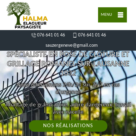
MENU
076 641 01 46
076 641 01 46
sauzergeneve@gmail.com
SPÉCIALISTE EN POSE DE CLÔTURE ET
GRILLAGE ROMANEL-SUR-LAUSANNE
1032
Nous intervenons 24h/24 sur 7j/7 en cas
d'urgence
Abattage de grand arbre, arbre dangereux, travail
avec nacelle
NOS RÉALISATIONS