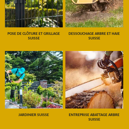
POSE DE CLÔTURE ET GRILLAGE
DESSOUCHAGE ARBRE ET HAIE
SUISSE
SUISSE
JARDINIER SUISSE
ENTREPRISE ABATTAGE ARBRE
SUISSE