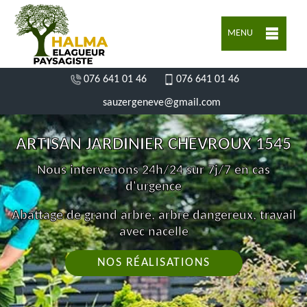
MENU
076 641 01 46
076 641 01 46
sauzergeneve@gmail.com
ARTISAN JARDINIER CHEVROUX 1545
Nous intervenons 24h/24 sur 7j/7 en cas
d'urgence
Abattage de grand arbre, arbre dangereux, travail
avec nacelle
NOS RÉALISATIONS