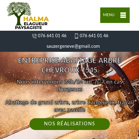
MENU
076 641 01 46
076 641 01 46
sauzergeneve@gmail.com
ENTREPRISE ABATTAGE ARBRE
CHEVROUX 1545
Nous intervenons 24h/24 sur 7j/7 en cas
d'urgence
Abattage de grand arbre, arbre dangereux, travail
avec nacelle
NOS RÉALISATIONS