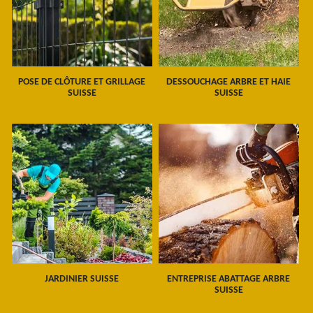
POSE DE CLÔTURE ET GRILLAGE
DESSOUCHAGE ARBRE ET HAIE
SUISSE
SUISSE
JARDINIER SUISSE
ENTREPRISE ABATTAGE ARBRE
SUISSE