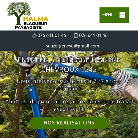
MENU
076 641 01 46
076 641 01 46
sauzergeneve@gmail.com
ENTREPRISE ÉTÊTAGE D'ARBRE
CHEVROUX 1545
Nous intervenons 24h/24 sur 7j/7 en cas
d'urgence
Abattage de grand arbre, arbre dangereux, travail
avec nacelle
NOS RÉALISATIONS