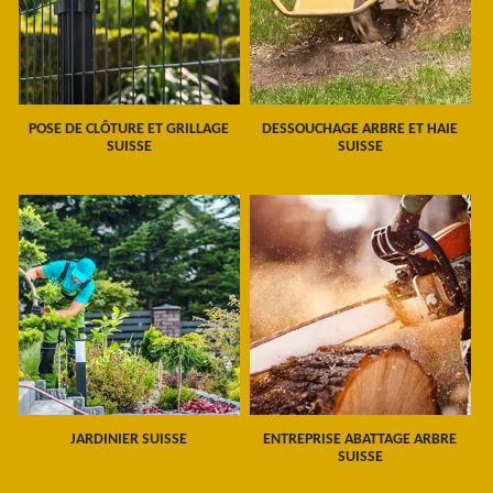
POSE DE CLÔTURE ET GRILLAGE
DESSOUCHAGE ARBRE ET HAIE
SUISSE
SUISSE
JARDINIER SUISSE
ENTREPRISE ABATTAGE ARBRE
SUISSE