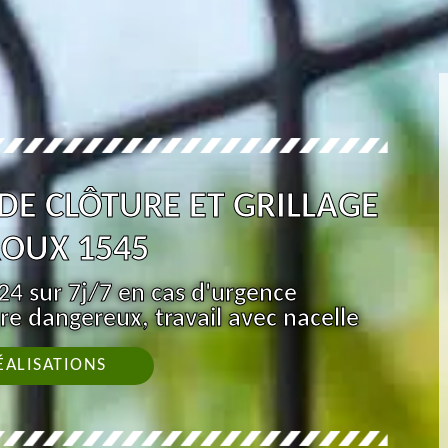
 DE CLÔTURE ET GRILLAGE
OUX 1545
4 sur 7j/7 en cas d'urgence
re dangereux, travail avec nacelle
ÉALISATIONS