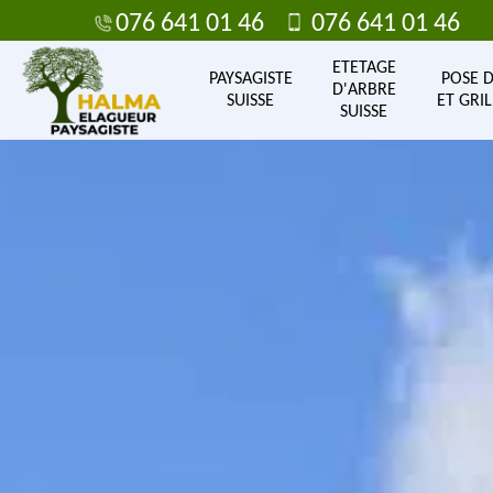
076 641 01 46
076 641 01 46
ETETAGE
PAYSAGISTE
POSE 
D'ARBRE
SUISSE
ET GRIL
SUISSE