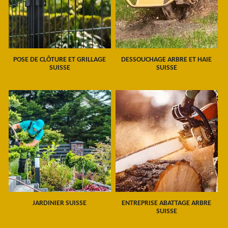
POSE DE CLÔTURE ET GRILLAGE
DESSOUCHAGE ARBRE ET HAIE
SUISSE
SUISSE
JARDINIER SUISSE
ENTREPRISE ABATTAGE ARBRE
SUISSE