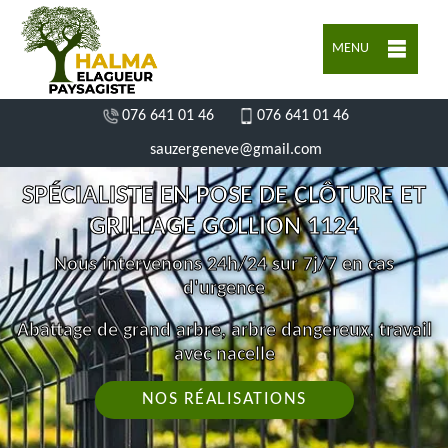
MENU
076 641 01 46
076 641 01 46
sauzergeneve@gmail.com
SPÉCIALISTE EN POSE DE CLÔTURE ET
GRILLAGE GOLLION 1124
Nous intervenons 24h/24 sur 7j/7 en cas
d'urgence
Abattage de grand arbre, arbre dangereux, travail
avec nacelle
NOS RÉALISATIONS