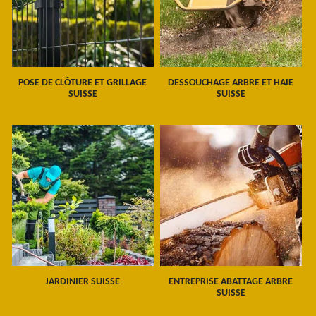
POSE DE CLÔTURE ET GRILLAGE
DESSOUCHAGE ARBRE ET HAIE
SUISSE
SUISSE
JARDINIER SUISSE
ENTREPRISE ABATTAGE ARBRE
SUISSE