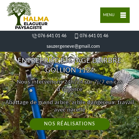
MENU
076 641 01 46
076 641 01 46
sauzergeneve@gmail.com
ENTREPRISE ÉTÊTAGE D'ARBRE
GOLLION 1124
Nous intervenons 24h/24 sur 7j/7 en cas
d'urgence
Abattage de grand arbre, arbre dangereux, travail
avec nacelle
NOS RÉALISATIONS