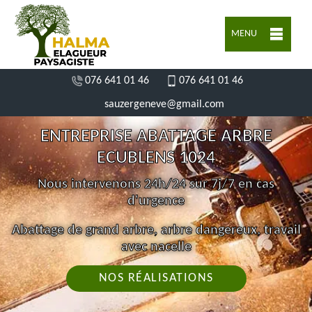
MENU
076 641 01 46
076 641 01 46
sauzergeneve@gmail.com
ENTREPRISE ABATTAGE ARBRE
ECUBLENS 1024
Nous intervenons 24h/24 sur 7j/7 en cas
d'urgence
Abattage de grand arbre, arbre dangereux, travail
avec nacelle
NOS RÉALISATIONS