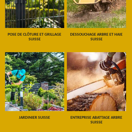
POSE DE CLÔTURE ET GRILLAGE
DESSOUCHAGE ARBRE ET HAIE
SUISSE
SUISSE
JARDINIER SUISSE
ENTREPRISE ABATTAGE ARBRE
SUISSE