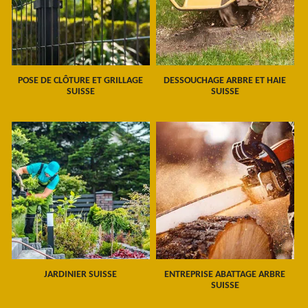
POSE DE CLÔTURE ET GRILLAGE
DESSOUCHAGE ARBRE ET HAIE
SUISSE
SUISSE
JARDINIER SUISSE
ENTREPRISE ABATTAGE ARBRE
SUISSE