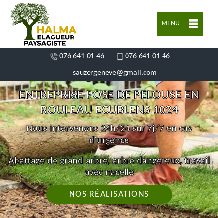
MENU
076 641 01 46
076 641 01 46
sauzergeneve@gmail.com
ENTREPRISE POSE DE PELOUSE EN
ROULEAU ECUBLENS 1024
Nous intervenons 24h/24 sur 7j/7 en cas
d'urgence
Abattage de grand arbre, arbre dangereux, travail
avec nacelle
NOS RÉALISATIONS