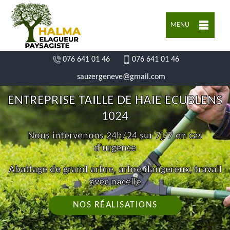
MENU
076 641 01 46
076 641 01 46
sauzergeneve@gmail.com
ENTREPRISE TAILLE DE HAIE ECUBLENS
1024
Nous intervenons 24h/24 sur 7j/7 en cas
d'urgence
Abattage de grand arbre, arbre dangereux, travail
avec nacelle
NOS RÉALISATIONS