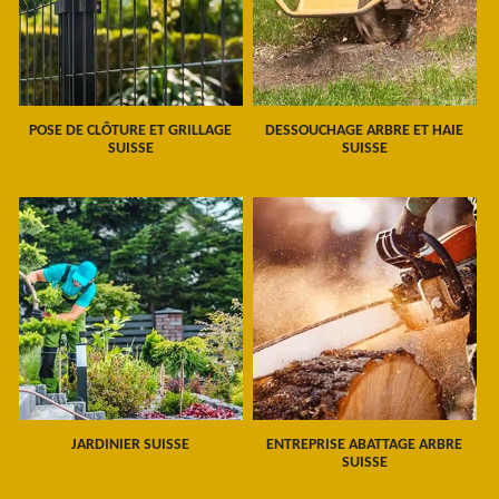
POSE DE CLÔTURE ET GRILLAGE
DESSOUCHAGE ARBRE ET HAIE
SUISSE
SUISSE
JARDINIER SUISSE
ENTREPRISE ABATTAGE ARBRE
SUISSE