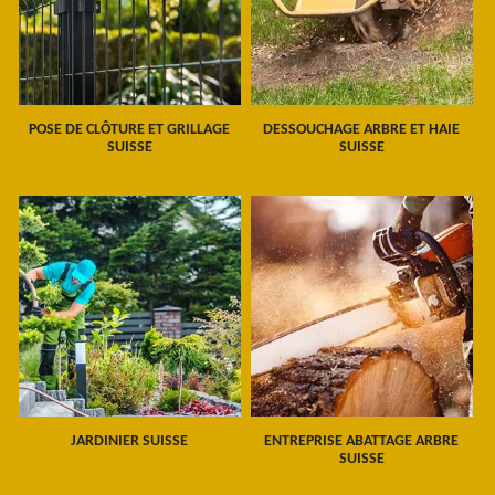
POSE DE CLÔTURE ET GRILLAGE
DESSOUCHAGE ARBRE ET HAIE
SUISSE
SUISSE
JARDINIER SUISSE
ENTREPRISE ABATTAGE ARBRE
SUISSE